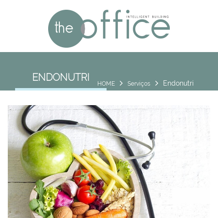
ENDONUTRI
Endonutri
HOME
Serviços