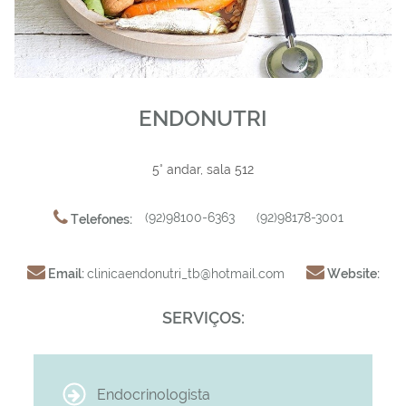
ENDONUTRI
5° andar, sala 512
(92)98100-6363
(92)98178-3001
Telefones:
Email:
clinicaendonutri_tb@hotmail.com
Website:
SERVIÇOS:
Endocrinologista