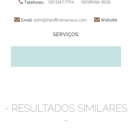
(92)3347-7704
(92)98494-9939
Telefones:
Email:
adm@theofficemanaus.com
Website:
SERVIÇOS:
- RESULTADOS SIMILARES
-