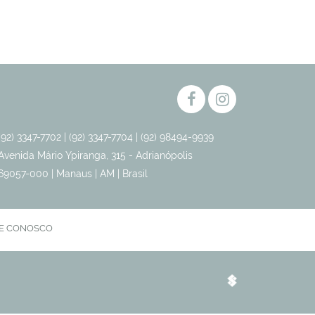
(92) 3347-7702 | (92) 3347-7704 | (92) 98494-9939
Avenida Mário Ypiranga, 315 - Adrianópolis
69057-000 | Manaus | AM | Brasil
E CONOSCO