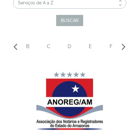
Serviços de A a Z
A
B
C
D
E
F
G