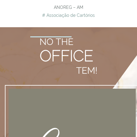
ANOREG – AM
# Associação de Cartórios
NO THE
OFFICE
TEM!